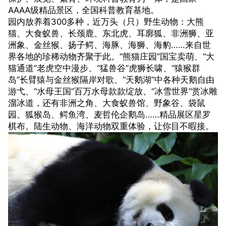
AAAA级精品景区，全国科普教育基地。
园内放养着300多种，近万头（只）野生动物：大熊
猫、大食蚁兽、长颈鹿、东北虎、耳廓狐、非洲狮、亚
洲象、金丝猴、扬子鳄、海豚、海狮、海豹……来自世
界各地的珍稀动物齐聚于此。“熊猫庄园”国宝卖萌、“大
猫通道”老虎空中漫步、“猛兽谷”虎狮长啸、“猿猴群
岛”长臂猿与金丝猴隔岸对歌、“天鹅湖”中各种天鹅自由
游弋、“水母王国”百万水母款款绽放、“冰雪世界”赏冰雕
溜冰道，还有非洲之角、大食蚁兽馆、野象谷、袋鼠
园、狐猴岛、鳄鱼湾、麦哲伦企鹅岛……精品展区星罗
棋布。陆生动物、海洋动物双重体验，让你目不暇接。