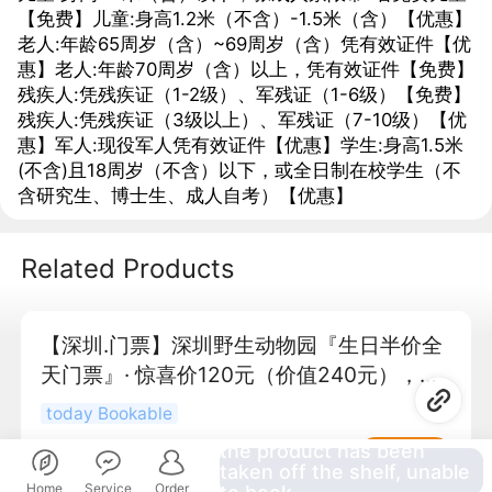
【免费】儿童:身高1.2米（不含）-1.5米（含）【优惠】
老人:年龄65周岁（含）~69周岁（含）凭有效证件【优
惠】老人:年龄70周岁（含）以上，凭有效证件【免费】
残疾人:凭残疾证（1-2级）、军残证（1-6级）【免费】
残疾人:凭残疾证（3级以上）、军残证（7-10级）【优
惠】军人:现役军人凭有效证件【优惠】学生:身高1.5米
(不含)且18周岁（不含）以下，或全日制在校学生（不
含研究生、博士生、成人自考）【优惠】
Related Products
【深圳.门票】深圳野生动物园『生日半价全
天门票』· 惊喜价120元（价值240元），走
进动物王国、拥抱生态自然，一同来感受神
today Bookable
奇的动物世界
the product has been
120
立即预订
¥
taken off the shelf, unable
Home
Service
Order