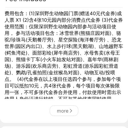
费用包含：(1)深圳野生动物园门票(赠送40元代金券)成
人票 X1 (2)含4张10元园内部分消费点代金券 (3)代金券
使用范围：仅限深圳野生动物园内部参与活动项目使
用， 参与活动项目包含：冰雪世界(熊猫庄园对面)、骆
驼/珍珠马(天鹅餐厅旁)、星空探险(海洋餐厅旁) 、恐龙
世界(园区内出口)、水上步行球(黑天鹅湖)、山地越野车
(鳄鱼湾处)、面部彩绘(犀牛商店旁)、水母售卖(水母王
国)、熊猫卡丁车(小火车始发站对面)、嘉年华(雨林剧
场)、游乐园(欢乐商店旁)、彩虹滑道(游乐园彩虹滑道
处)、鹦鹉/孔雀拍照(金丝猴岛对面)、动物互动/投喂
点。 (4)代金券在以上项目任选四个参与，参加每个项
目可以抵扣10元，共4张代金券，每个项目每次体验限
用一张，不可多张代金券合并使用，付款使用时需出示
使用人身份证进行核销，不可与其他优惠同时使用。
(5)每个项目营业时间不同，如遇项目营业结束或者不开
more
放请移步其它项目体验。 费用不包含：(1)代金券未使用
不可退，不可兑换现金，不设找零，园区商店、餐厅、
代步车、小火车等部分项目不参与此代金券活动，不可