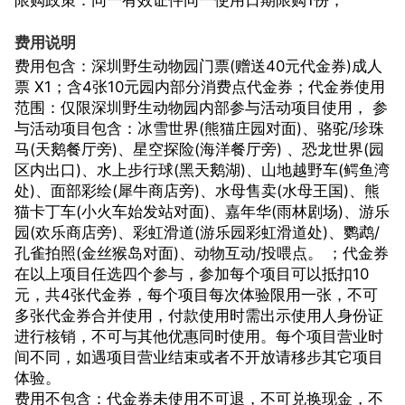
限购政策：同一有效证件同一使用日期限购1份；
费用说明
费用包含：深圳野生动物园门票(赠送40元代金券)成人
票 X1；含4张10元园内部分消费点代金券；代金券使用
范围：仅限深圳野生动物园内部参与活动项目使用， 参
与活动项目包含：冰雪世界(熊猫庄园对面)、骆驼/珍珠
马(天鹅餐厅旁)、星空探险(海洋餐厅旁) 、恐龙世界(园
区内出口)、水上步行球(黑天鹅湖)、山地越野车(鳄鱼湾
处)、面部彩绘(犀牛商店旁)、水母售卖(水母王国)、熊
猫卡丁车(小火车始发站对面)、嘉年华(雨林剧场)、游乐
园(欢乐商店旁)、彩虹滑道(游乐园彩虹滑道处)、鹦鹉/
孔雀拍照(金丝猴岛对面)、动物互动/投喂点。 ；代金券
在以上项目任选四个参与，参加每个项目可以抵扣10
元，共4张代金券，每个项目每次体验限用一张，不可
多张代金券合并使用，付款使用时需出示使用人身份证
进行核销，不可与其他优惠同时使用。每个项目营业时
间不同，如遇项目营业结束或者不开放请移步其它项目
体验。
费用不包含：代金券未使用不可退，不可兑换现金，不