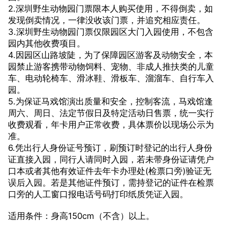
2.深圳野生动物园门票限本人购买使用，不得倒卖，如
发现倒卖情况，一律没收该门票，并追究相应责任。
3.深圳野生动物园门票仅限园区大门入园使用，不包含
园内其他收费项目。
4.因园区山路坡陡，为了保障园区游客及动物安全，本
园禁止游客携带动物饲料、宠物、非成人推扶类的儿童
车、电动轮椅车、滑冰鞋、滑板车、溜溜车、自行车入
园。
5.为保证马戏馆演出质量和安全，控制客流，马戏馆逢
周六、周日、法定节假日及特定活动日售票，统一实行
收费观看，年卡用户正常收费，具体票价以现场公示为
准。
6.凭出行人身份证号预订，刷预订时登记的出行人身份
证直接入园，同行人请同时入园，若未带身份证请凭户
口本或者其他有效证件去年卡办理处(检票口旁)验证无
误后入园。若是其他证件预订，需持登记的证件在检票
口旁的人工窗口报电话号码打印纸质凭证入园。
适用条件：身高150cm（不含）以上。