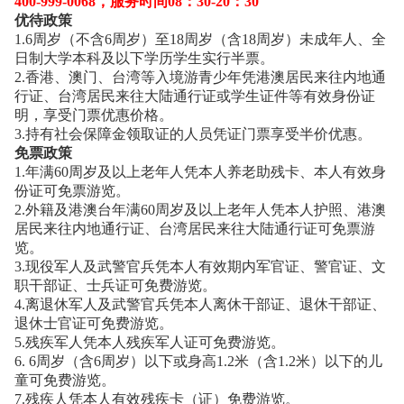
400-999-0068，服务时间08：30-20：30
优待政策
1.6周岁（不含6周岁）至18周岁（含18周岁）未成年人、全
日制大学本科及以下学历学生实行半票。
2.香港、澳门、台湾等入境游青少年凭港澳居民来往内地通
行证、台湾居民来往大陆通行证或学生证件等有效身份证
明，享受门票优惠价格。
3.持有社会保障金领取证的人员凭证门票享受半价优惠。
免票政策
1.年满60周岁及以上老年人凭本人养老助残卡、本人有效身
份证可免票游览。
2.外籍及港澳台年满60周岁及以上老年人凭本人护照、港澳
居民来往内地通行证、台湾居民来往大陆通行证可免票游
览。
3.现役军人及武警官兵凭本人有效期内军官证、警官证、文
职干部证、士兵证可免费游览。
4.离退休军人及武警官兵凭本人离休干部证、退休干部证、
退休士官证可免费游览。
5.残疾军人凭本人残疾军人证可免费游览。
6. 6周岁（含6周岁）以下或身高1.2米（含1.2米）以下的儿
童可免费游览。
7.残疾人凭本人有效残疾卡（证）免费游览。