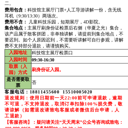
二。
费用包含：
科技馆主展厅门票
+
人工导游讲解一份，含无线
耳机（
9:30/13:30
）两场次。
费用不含：
儿童科技乐园，短期展厅，
4D
影院。
集合地点：
主展厅刷身份证检票后右侧（华夏之光）集合，
该产品属于散客拼团，非单独讲解，请提前到集合地点，不
要迟到。如个人原因迟到，不需要听讲解可自行参观，讲解
费不支持部分退款，请谨慎购买。
入园地址
科技馆主展厅检票口
入园时间
09:30-16:30
取票（入
刷身份证入园。
园）方式
是否需要取
否
票
客服电话：18811455600  15510005020
退改规则：使用日期前一天22:00前可申请退款，逾期
不可退，不支持退改，取消订单扣除100%损失费，敬
请谅解
（如需退改请致电客服或者微信后台申请，人
工退款）
【客服咨询】：疑问请关注“天天周末”公众号咨询或致电：