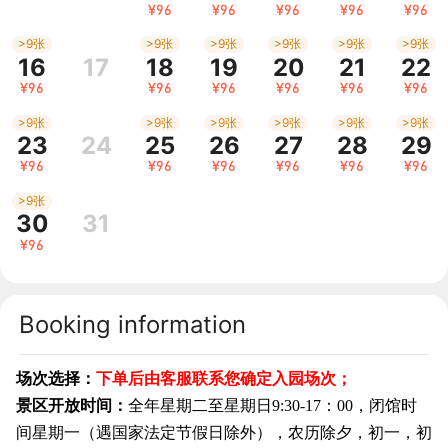
¥96
¥96
¥96
¥96
¥96
>9张
>9张
>9张
>9张
>9张
>9张
16
17
18
19
20
21
22
¥96
¥96
¥96
¥96
¥96
¥96
>9张
>9张
>9张
>9张
>9张
>9张
23
24
25
26
27
28
29
¥96
¥96
¥96
¥96
¥96
¥96
>9张
30
31
¥96
Booking information
场次选择
：
下单后由客服联系您确定入园场次；
景区开放时间：
全年星期二至星期日
9:30-17
：
00
，闭馆时
间星期一（遇国家法定节假日除外），农历除夕，初一，初