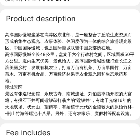
Product description
高淳国际慢城坐落在高淳区东北部，是一座整合了丘陵生态资源而
形成的集生态观光、农事体验、休闲度假为一体的综合旅游观光景
区。中国国际慢城，也是国际慢城联盟中国总部所在地。
高淳国际慢城全长48公里，盘旋于六个行政村之间，区域面积50平
方公里。境内生态优美，景色怡人，高淳国际慢城围绕打造长江之
滨美丽乡村，发展有机农业，打造万亩有机茶、万亩早园竹、万亩
苗木、万亩有机食品、万亩经济林果等农业观光园和生态示范基
地。
慢城景区
景区有张巡纪念馆、永庆古寺、南城遗址、刘伯温率领开挖的大官
塘，有投石下井可闻镗锣敲打翁声的“镗锣井”，有建于光绪16年的
天地戏场、状元山、望鹤亭，有始植于元代的金陵较大的原始竹林-
-荆山竹海等瑶池十八景。另外，还有农家乐、度假村等配套设施。
Fee includes