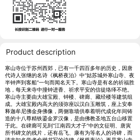
Product description
寒山寺位于苏州西郊，已有一千四百多年的历史，因唐
代诗人张继的名诗《枫桥夜泊》中“姑苏城外寒山寺、夜
半钟声到客船”一句而闻名天下。寒山寺是有名的祈福胜
地，每天来寺中撞钟进香、祈求平安的信徒络绎不绝。
寒山寺主要由大雄宝殿、钟楼、碑廊、藏经楼等建筑组
成。大雄宝殿内高大的须弥座以汉白玉雕筑，座上安奉
释迦牟尼佛金身佛像，两侧靠墙供奉着明代成化年间铸
造的十八尊精铁鎏金罗汉像，是由佛教圣地五台山移置
于此。在碑廊可见到“江南四大才子”中的文征明、唐寅
所书碑文的残片，还有岳飞、康有为等名人的诗碑，而
清末知名学者俞樾书写的诗碑《枫桥夜泊》更是寒山寺