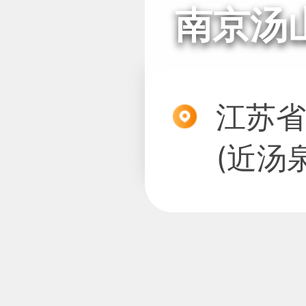
南京汤
江苏省
(近汤