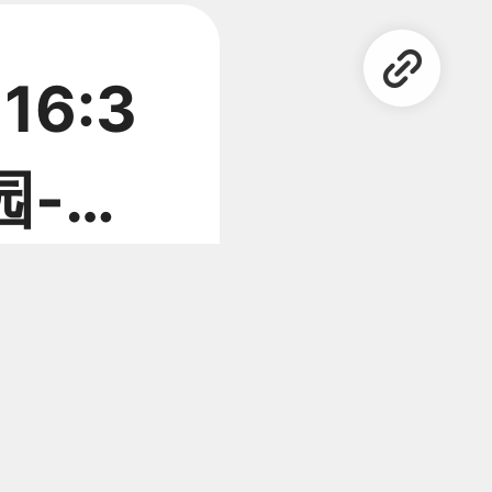
16:3
入园-成
ook