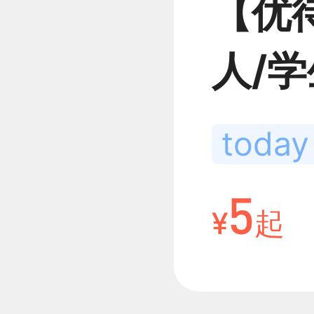
【优
人/学
today
5
¥
起