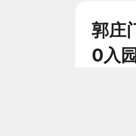
郭庄门
0入园
人票
today
10
¥
起