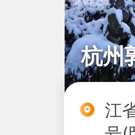
杭州
江
号(