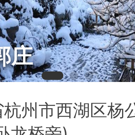
郭庄
省杭州市西湖区杨公
卧龙桥旁)