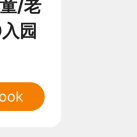
童/老
00入园
ook