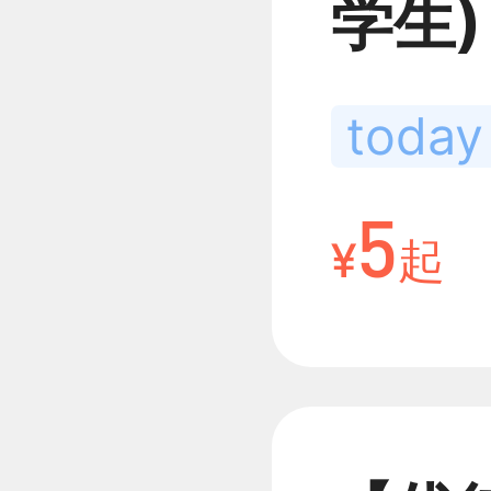
学生) 
00-
today
老人/
5
¥
起